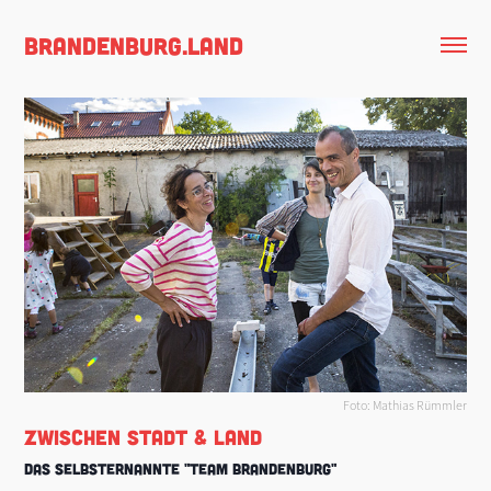
brandenburg.land
Foto: Mathias Rümmler
ZWISCHEN STADT & LAND
DAS SELBSTERNANNTE "TEAM BRANDENBURG"