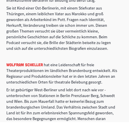
interkulturelle Beraterin für Bildung und Beruf tätig.
Sie ist Kind einer Ost-Berlinerin, mit einem Stiefvater aus
Thüringen, einem leiblichen Vater aus Marokko und groß
geworden als Arbeiterkind im Pott. Fragen nach Identität,
Herkunft, Veränderung treiben sie schon immer um. Diesen
großen Themen versucht sie über vermeintlich kleine,
persönliche Geschichten auf die Schliche zu kommen. Beim
Podcast versucht sie, die Brille der Städterin beiseite zu legen
und sich auf die unterschiedlichsten Biografien einzulassen.
Wolfram Scheller
hat eine Leidenschaft für freie
Theaterproduktionen im ländlichen Brandenburg entwickelt. Als
Regisseur und Produktionsleiter hat er in den letzten Jahren an
unterschiedlichen Orten für theatrale Belebung gesorgt.
Er ist gebürtiger West-Berliner und lebt dort nach wie vor -
unterbrochen von Stationen in Berlin Prenzlauer Berg, Schwedt
und Wien. Bis zum Mauerfall hatte er keinerlei Bezug zum
brandenburgischen Umland. Das Verhältnis zwischen Stadt und
Land ist für ihn zum erlebnisreichen Spannungsfeld geworden,
das besondere Begegnungen ermöglicht. Menschen daran
teilhaben zu lassen und ein gegenseitiges Verständnis zu