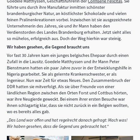
Goedele Matthyssen, Geschäftsführerin der
Confiserie Felicitas
. Sie
führte uns durch ihre Manufaktur inmitten schönster
brandenburgischer Natur, an köstlichster Schokolade und vielen
feinen Pralinenkreationen vorbei. Inzwischen ist sie ausgezeichnete
Unternehmerin des Jahres, sie und ihr Mann haben den
Verdienstorden des Landes Brandenburg erhalten. Jetzt sieht alles
so mühelos, erfolgreich aus. Doch der Weg hierhin war steinig.
Wir haben gesehen, die Gegend braucht uns
Vor fast 30 Jahren kam ein junges belgisches Ehepaar durch einen
Zufall in die Lausitz. Goedele Matthyssen und ihr Mann Peter
Bienstmann hatten ein paar Jahre zuvor in der Entwicklungshilfe in
Nigeria gearbeitet. Sie als gelernte Krankenschwester, er als
Ingenieur. Nun war Zeit für etwas Neues. Den Zusammenbruch der
DDR hatten sie mitverfolgt. Als sie über Freunde von einer
ländlichen Region zwischen den Orten Forst und Cottbus hörten,
war ihre Neugierde geweckt. Bei einem ihrer ersten Besuche war
ihnen schlagartig klar, dass sie nicht zurück in ein Belgien wollten,
wo es bereits alles gab.
„Das Land war offen und hat regelrecht danach gefragt: Mach was!
Wir haben gesehen, dass die Gegend uns gebraucht hat.“