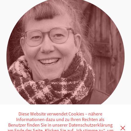
Diese Website verwendet Cookies – nähere
Informationen dazu und zu Ihren Rechten als
Benutzer finden Sie in unserer Datenschutzerklärung
Marie Golüke
am Ende der Seite. Klicken Sie auf „Ich stimme zu“, um