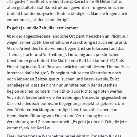
„Hingucker“ eröffnet, die Kirchtumspitze ist eine 46 Meter hohe,
offen gestaltete Stahlkonstruktion geworden – ungewöhnlich im
Umfeld brandenburgischer Bodenständigkeit. Manche fragen auch
immer noch, „ist der schon fertig?“
Es geht ja um die Zeit, die jetzt kommt
Aber der abgeschiedene ländliche Ort zieht Menschen an. Nicht nur
wegen seiner Optik. Die inhaltliche Ausrichtung ist auch ein Grund.
Als die Arbeit des Fördervereins beginnt, ist sie fokussiert auf das
Thema „Flucht und Vertreibung“. Ein wenig auch persönlichen
Umständen geschuldet. Die Mutter von Karl Lau kommt 1945 als
Flüchtling in das Dorf Rosow, er wächst auf mit diesem Thema. Sein
Interesse dafür ist groß. Er beginnt mit seinen Mitstreitern nach
noch lebenden Zeitzeugen zu suchen und interviewt sie. Es ist
naheliegend, dass sie nicht nur unmittelbar in der deutschen
Region suchen, sondern ihren Blick auch Richtung Polen werfen.
Auch dort finden sich viele Vertreibungs-, Umsiedlungsgeschichten.
Das erste deutsch-polnische Begegnungsprojekt ist geboren. Um
eine Weiterentwicklung zu ermöglichen, braucht es aber eine
thematische Öffnung: von Flucht und Vertreibung hin zu
Versöhnung und Zusammenarbeit. „Es geht ja um die Zeit, die jetzt
kommt“, erklärt Karl Lau.
Eine überregionale Wahrnehmung sei wichtig. Vor allem für das