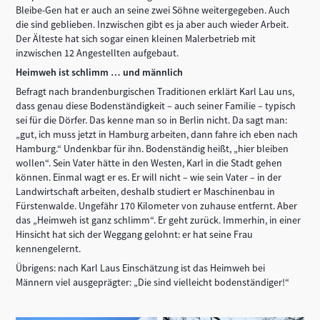
Bleibe-Gen hat er auch an seine zwei Söhne weitergegeben. Auch
die sind geblieben. Inzwischen gibt es ja aber auch wieder Arbeit.
Der Älteste hat sich sogar einen kleinen Malerbetrieb mit
inzwischen 12 Angestellten aufgebaut.
Heimweh ist schlimm … und männlich
Befragt nach brandenburgischen Traditionen erklärt Karl Lau uns,
dass genau diese Bodenständigkeit – auch seiner Familie – typisch
sei für die Dörfer. Das kenne man so in Berlin nicht. Da sagt man:
„gut, ich muss jetzt in Hamburg arbeiten, dann fahre ich eben nach
Hamburg.“ Undenkbar für ihn. Bodenständig heißt, „hier bleiben
wollen“. Sein Vater hätte in den Westen, Karl in die Stadt gehen
können. Einmal wagt er es. Er will nicht – wie sein Vater – in der
Landwirtschaft arbeiten, deshalb studiert er Maschinenbau in
Fürstenwalde. Ungefähr 170 Kilometer von zuhause entfernt. Aber
das „Heimweh ist ganz schlimm“. Er geht zurück. Immerhin, in einer
Hinsicht hat sich der Weggang gelohnt: er hat seine Frau
kennengelernt.
Übrigens: nach Karl Laus Einschätzung ist das Heimweh bei
Männern viel ausgeprägter: „Die sind vielleicht bodenständiger!“