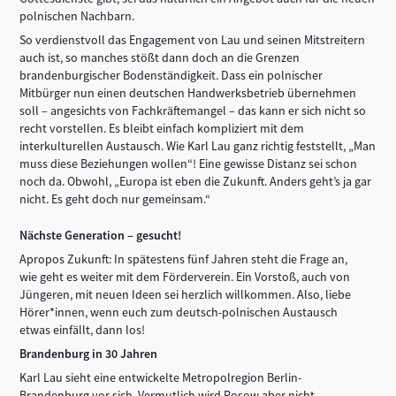
polnischen Nachbarn.
So verdienstvoll das Engagement von Lau und seinen Mitstreitern
auch ist, so manches stößt dann doch an die Grenzen
brandenburgischer Bodenständigkeit. Dass ein polnischer
Mitbürger nun einen deutschen Handwerksbetrieb übernehmen
soll – angesichts von Fachkräftemangel – das kann er sich nicht so
recht vorstellen. Es bleibt einfach kompliziert mit dem
interkulturellen Austausch. Wie Karl Lau ganz richtig feststellt, „Man
muss diese Beziehungen wollen“! Eine gewisse Distanz sei schon
noch da. Obwohl, „Europa ist eben die Zukunft. Anders geht’s ja gar
nicht. Es geht doch nur gemeinsam.“
Nächste Generation – gesucht!
Apropos Zukunft: In spätestens fünf Jahren steht die Frage an,
wie geht es weiter mit dem Förderverein. Ein Vorstoß, auch von
Jüngeren, mit neuen Ideen sei herzlich willkommen. Also, liebe
Hörer*innen, wenn euch zum deutsch-polnischen Austausch
etwas einfällt, dann los!
Brandenburg in 30 Jahren
Karl Lau sieht eine entwickelte Metropolregion Berlin-
Brandenburg vor sich. Vermutlich wird Rosow aber nicht