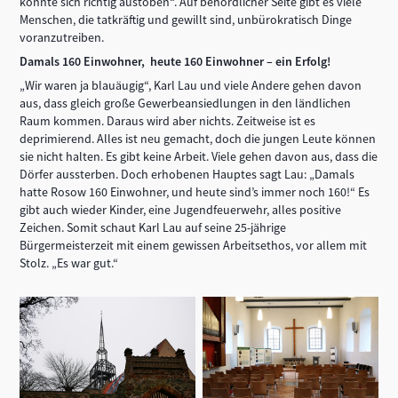
konnte sich richtig austoben“. Auf behördlicher Seite gibt es viele
Menschen, die tatkräftig und gewillt sind, unbürokratisch Dinge
voranzutreiben.
Damals 160 Einwohner, heute 160 Einwohner – ein Erfolg!
„Wir waren ja blauäugig“, Karl Lau und viele Andere gehen davon
aus, dass gleich große Gewerbeansiedlungen in den ländlichen
Raum kommen. Daraus wird aber nichts. Zeitweise ist es
deprimierend. Alles ist neu gemacht, doch die jungen Leute können
sie nicht halten. Es gibt keine Arbeit. Viele gehen davon aus, dass die
Dörfer aussterben. Doch erhobenen Hauptes sagt Lau: „Damals
hatte Rosow 160 Einwohner, und heute sind’s immer noch 160!“ Es
gibt auch wieder Kinder, eine Jugendfeuerwehr, alles positive
Zeichen. Somit schaut Karl Lau auf seine 25-jährige
Bürgermeisterzeit mit einem gewissen Arbeitsethos, vor allem mit
Stolz. „Es war gut.“